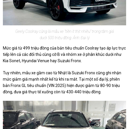
Geely Coolray cũng là mẫu xe "tiền ít thịt nhiều" trong tầm giá
dưới 500 triệu đồng. Ảnh: Đại lý
Mức giá từ 499 triệu đồng của bản tiêu chuẩn Coolray tạo áp lực trực
tiếp lên cả các đối thủ cùng cỡ B và nhóm xe ở phân khúc dưới như
Kia Sonet, Hyundai Venue hay Suzuki Fronx.
Tuy nhiên, mẫu xe gầm cao từ Nhật là Suzuki Fronx cũng ghi nhận
mức giảm giá mạnh nhất kể từ khi ra mắt. Tại một số đại lý, phiên
bản Fronx GL tiêu chuẩn (VIN 2025) hiện được giảm từ 80-90 triệu
đồng, đưa giá thực tế xuống còn từ 430-440 triệu đồng.