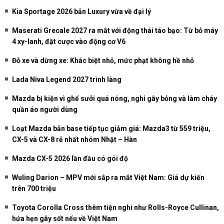
Kia Sportage 2026 bản Luxury vừa về đại lý
Maserati Grecale 2027 ra mắt với động thái táo bạo: Từ bỏ máy
4 xy-lanh, đặt cược vào động cơ V6
Đỗ xe và dừng xe: Khác biệt nhỏ, mức phạt không hề nhỏ
Lada Niva Legend 2027 trình làng
Mazda bị kiện vì ghế sưởi quá nóng, nghi gây bỏng và làm cháy
quần áo người dùng
Loạt Mazda bản base tiếp tục giảm giá: Mazda3 từ 559 triệu,
CX-5 và CX-8 rẻ nhất nhóm Nhật – Hàn
Mazda CX-5 2026 lần đầu có gói độ
Wuling Darion – MPV mới sắp ra mắt Việt Nam: Giá dự kiến
trên 700 triệu
Toyota Corolla Cross thêm tiện nghi như Rolls-Royce Cullinan,
hứa hẹn gây sốt nếu về Việt Nam