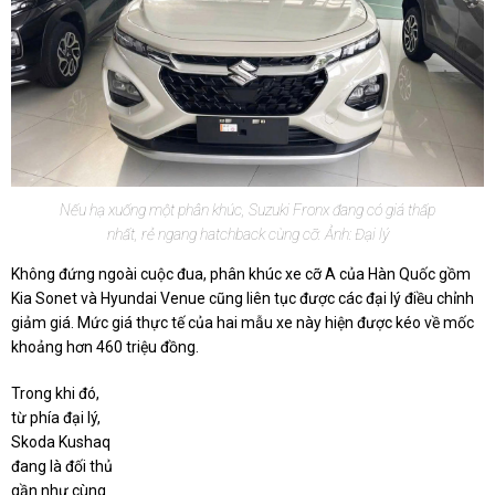
Nếu hạ xuống một phân khúc, Suzuki Fronx đang có giá thấp
nhất, rẻ ngang hatchback cùng cỡ. Ảnh: Đại lý
Không đứng ngoài cuộc đua, phân khúc xe cỡ A của Hàn Quốc gồm
Kia Sonet và Hyundai Venue cũng liên tục được các đại lý điều chỉnh
giảm giá. Mức giá thực tế của hai mẫu xe này hiện được kéo về mốc
khoảng hơn 460 triệu đồng.
Trong khi đó,
từ phía đại lý,
Skoda Kushaq
đang là đối thủ
gần như cùng