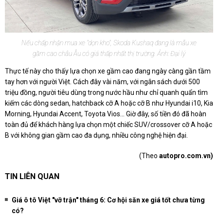
Nếu chấp nhận mua xe "dọn kho", Skoda Kushaq đang là mẫu xe
gầm cao châu Âu có giá thấp nhất thị trường. Ảnh: Đại lý
Thực tế này cho thấy lựa chọn xe gầm cao đang ngày càng gần tầm
tay hơn với người Việt. Cách đây vài năm, với ngân sách dưới 500
triệu đồng, người tiêu dùng trong nước hầu như chỉ quanh quẩn tìm
kiếm các dòng sedan, hatchback cỡ A hoặc cỡ B như Hyundai i10, Kia
Morning, Hyundai Accent, Toyota Vios... Giờ đây, số tiền đó đã hoàn
toàn đủ để khách hàng lựa chọn một chiếc SUV/crossover cỡ A hoặc
B với không gian gầm cao đa dụng, nhiều công nghệ hiện đại.
(Theo
autopro.com.vn)
TIN LIÊN QUAN
Giá ô tô Việt "vỡ trận" tháng 6: Cơ hội săn xe giá tốt chưa từng
có?