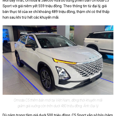
Mới đây nhất, Omoda & Jaecoo vừa bổ sung phiên bản Omoda C5
Sport với giá niêm yết 559 triệu đồng. Theo thông tin từ đại lý, giá
bán thực tế của xe chỉ khoảng 489 triệu đồng, thậm chí có thể thấp
hơn sau khi trừ hết các khuyến mãi.
Omoda C5 thêm bản mới tại Việt Nam, đồng thời khuyến mãi
giảm giá xuống còn trên dưới 480 triệu đồng. Ảnh: Đại lý
Dù nằm trong tầm giá dưới 500 triệu đồng, C5 Sport vẫn sở hữu hàm