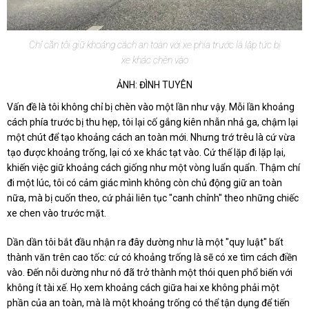
Chỉ cần tôi giữ khoảng cách an toàn với xe phía trước là lập tức bị
xe khác chèn vào
ẢNH: ĐÌNH TUYÊN
Vấn đề là tôi không chỉ bị chèn vào một lần như vậy. Mỗi lần khoảng
cách phía trước bị thu hẹp, tôi lại cố gắng kiên nhẫn nhả ga, chậm lại
một chút để tạo khoảng cách an toàn mới. Nhưng trớ trêu là cứ vừa
tạo được khoảng trống, lại có xe khác tạt vào. Cứ thế lặp đi lặp lại,
khiến việc giữ khoảng cách giống như một vòng luẩn quẩn. Thậm chí
đi một lúc, tôi có cảm giác mình không còn chủ động giữ an toàn
nữa, mà bị cuốn theo, cứ phải liên tục "canh chỉnh" theo những chiếc
xe chen vào trước mặt.
Dần dần tôi bắt đầu nhận ra đây dường như là một "quy luật" bất
thành văn trên cao tốc: cứ có khoảng trống là sẽ có xe tìm cách điền
vào. Đến nỗi dường như nó đã trở thành một thói quen phổ biến với
không ít tài xế. Họ xem khoảng cách giữa hai xe không phải một
phần của an toàn, mà là một khoảng trống có thể tận dụng để tiến