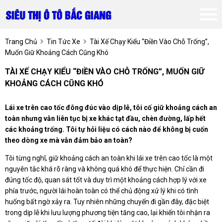
Trang Chủ
Tin Tức Xe
Tài Xế Chạy Kiểu “điền Vào Chỗ Trống”,
Muốn Giữ Khoảng Cách Cũng Khó
TÀI XẾ CHẠY KIỂU “ĐIỀN VÀO CHỖ TRỐNG”, MUỐN GIỮ
KHOẢNG CÁCH CŨNG KHÓ
Lái xe trên cao tốc đông đúc vào dịp lễ, tôi cố giữ khoảng cách an
toàn nhưng vẫn liên tục bị xe khác tạt đầu, chèn đường, lấp hết
các khoảng trống. Tôi tự hỏi liệu có cách nào để không bị cuốn
theo dòng xe mà vẫn đảm bảo an toàn?
Tôi từng nghĩ, giữ khoảng cách an toàn khi lái xe trên cao tốc là một
nguyên tắc khá rõ ràng và không quá khó để thực hiện. Chỉ cần đi
đúng tốc độ, quan sát tốt và duy trì một khoảng cách hợp lý với xe
phía trước, người lái hoàn toàn có thể chủ động xử lý khi có tình
huống bất ngờ xảy ra. Tuy nhiên những chuyến đi gần đây, đặc biệt
trong dịp lễ khi lưu lượng phương tiện tăng cao, lại khiến tôi nhận ra