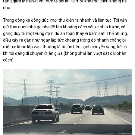
rằng giữa lý thuyết và thực tế đôi khi là một khoảng cách không hề
nhỏ.
Trong dòng xe đông đúc, mọi thứ diễn ra nhanh và liên tục. Tôi vẫn
giữ thói quen nhả ga nhẹ để tạo khoảng cách với xe phía trước, cố
gắng duy trì một vùng đệm đủ an toàn thay vì bám sát. Thế nhưng,
điều xảy ra gần như ngay lập tức khoảng trống đó nhanh chóng bị
một xe khác lấp vào, thường là từ làn bên cạnh chuyển sang, kể cả
khi tôi đang di chuyển ở làn giữa (không phải làn vượt sát dải phân
cách).