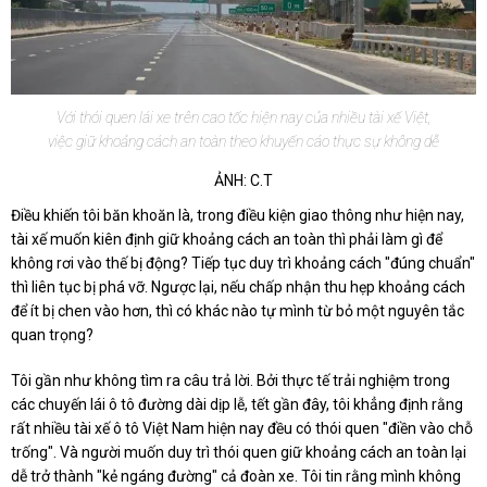
Với thói quen lái xe trên cao tốc hiện nay của nhiều tài xế Việt,
việc giữ khoảng cách an toàn theo khuyến cáo thực sự không dễ
ẢNH: C.T
Điều khiến tôi băn khoăn là, trong điều kiện giao thông như hiện nay,
tài xế muốn kiên định giữ khoảng cách an toàn thì phải làm gì để
không rơi vào thế bị động? Tiếp tục duy trì khoảng cách "đúng chuẩn"
thì liên tục bị phá vỡ. Ngược lại, nếu chấp nhận thu hẹp khoảng cách
để ít bị chen vào hơn, thì có khác nào tự mình từ bỏ một nguyên tắc
quan trọng?
Tôi gần như không tìm ra câu trả lời. Bởi thực tế trải nghiệm trong
các chuyến lái ô tô đường dài dịp lễ, tết gần đây, tôi khẳng định rằng
rất nhiều tài xế ô tô Việt Nam hiện nay đều có thói quen "điền vào chỗ
trống". Và người muốn duy trì thói quen giữ khoảng cách an toàn lại
dễ trở thành "kẻ ngáng đường" cả đoàn xe. Tôi tin rằng mình không