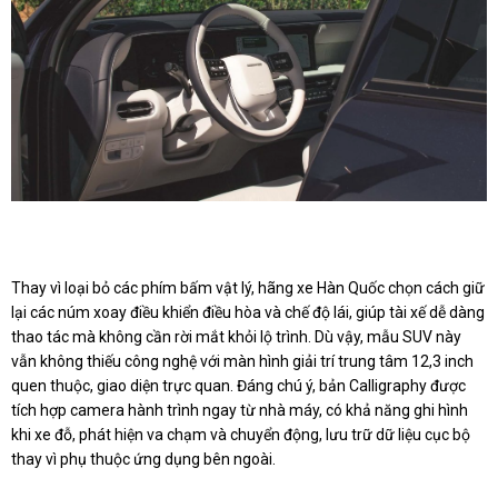
Thay vì loại bỏ các phím bấm vật lý, hãng xe Hàn Quốc chọn cách giữ
lại các núm xoay điều khiển điều hòa và chế độ lái, giúp tài xế dễ dàng
thao tác mà không cần rời mắt khỏi lộ trình. Dù vậy, mẫu SUV này
vẫn không thiếu công nghệ với màn hình giải trí trung tâm 12,3 inch
quen thuộc, giao diện trực quan. Đáng chú ý, bản Calligraphy được
tích hợp camera hành trình ngay từ nhà máy, có khả năng ghi hình
khi xe đỗ, phát hiện va chạm và chuyển động, lưu trữ dữ liệu cục bộ
thay vì phụ thuộc ứng dụng bên ngoài.