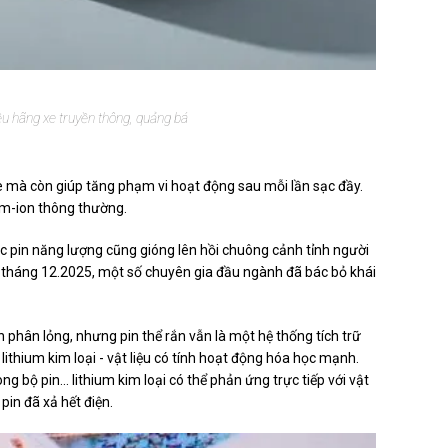
ều hãng xe truyền thông, quảng bá
xe mà còn giúp tăng phạm vi hoạt động sau mỗi lần sạc đầy.
ium-ion thông thường.
c pin năng lượng cũng gióng lên hồi chuông cảnh tỉnh người
vào tháng 12.2025, một số chuyên gia đầu ngành đã bác bỏ khái
n phân lỏng, nhưng pin thể rắn vẫn là một hệ thống tích trữ
lithium kim loại - vật liệu có tính hoạt động hóa học mạnh.
 bộ pin... lithium kim loại có thể phản ứng trực tiếp với vật
pin đã xả hết điện.