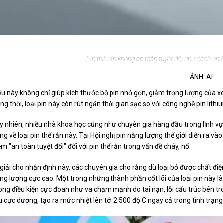
Pin thể rắn không an toàn tuyệt đối như cách nhi
ẢNH: AI
ều này không chỉ giúp kích thước bộ pin nhỏ gọn, giảm trọng lượng của 
ng thời, loại pin này còn rút ngắn thời gian sạc so với công nghệ pin lith
y nhiên, nhiều nhà khoa học cũng như chuyên gia hàng đầu trong lĩnh vự
ng về loại pin thể rắn này. Tại Hội nghị pin năng lượng thế giới diễn ra 
ệm "an toàn tuyệt đối" đối với pin thể rắn trong vấn đề cháy, nổ.
 giải cho nhận định này, các chuyên gia cho rằng dù loại bỏ được chất điệ
ng lượng cực cao. Một trong những thành phần cốt lõi của loại pin này là 
ong điều kiện cực đoan như va chạm mạnh do tai nạn, lỗi cấu trúc bên trong
ệu cực dương, tạo ra mức nhiệt lên tới 2.500 độ C ngay cả trong tình trạng 