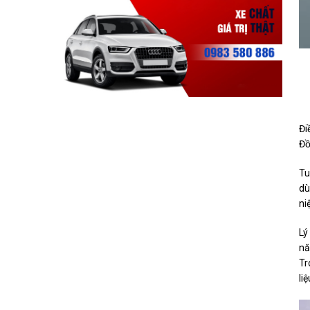
Đi
Đồ
Tu
dù
ni
Lý
nă
Tr
li