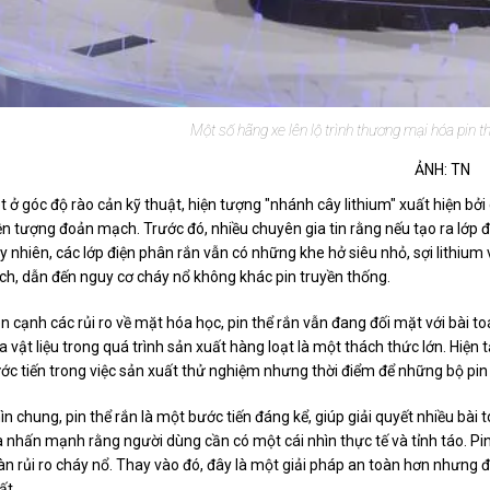
Một số hãng xe lên lộ trình thương mại hóa pin t
ẢNH: TN
t ở góc độ rào cản kỹ thuật, hiện tượng "nhánh cây lithium" xuất hiện bởi 
ện tượng đoản mạch. Trước đó, nhiều chuyên gia tin rằng nếu tạo ra lớp
y nhiên, các lớp điện phân rắn vẫn có những khe hở siêu nhỏ, sợi lithium
ch, dẫn đến nguy cơ cháy nổ không khác pin truyền thống.
n cạnh các rủi ro về mặt hóa học, pin thể rắn vẫn đang đối mặt với bài toá
a vật liệu trong quá trình sản xuất hàng loạt là một thách thức lớn. Hi
ớc tiến trong việc sản xuất thử nghiệm nhưng thời điểm để những bộ pin
ìn chung, pin thể rắn là một bước tiến đáng kể, giúp giải quyết nhiều bài t
a nhấn mạnh rằng người dùng cần có một cái nhìn thực tế và tỉnh táo. Pi
àn rủi ro cháy nổ. Thay vào đó, đây là một giải pháp an toàn hơn nhưng
ất.