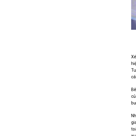
Xé
hi
Tu
cá
Bê
củ
bư
Nh
gi
to
xu