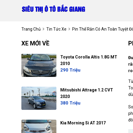
Trang Chủ
Tin Tức Xe
Pin Thể Rắn Có An Toàn Tuyệt Đố
XE MỚI VỀ
P
Toyota Corolla Altis 1.8G MT
Đư
2010
rắ
290 Triệu
ro
Từ
To
Mitsubishi Attrage 1.2 CVT
dù
2020
380 Triệu
So
ph
đô
Kia Morning Si AT 2017