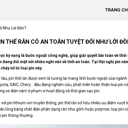
TRANG CH
i Như Lời Đồn?
IN THỂ RẮN CÓ AN TOÀN TUYỆT ĐỐI NHƯ LỜI Đ
ợc kỳ vọng là bước ngoặt công nghệ, giúp giải quyết bài toán về thời
n đang đối mặt với nhiều nghi vấn về tính an toàn. Tại Hội nghị pin nă
 cháy nổ từ loại pin này.
 lâu, pin thể rắn được xem là tương lai mang tính bước ngoặt của ngành 
yota, SAIC, Chery... đều đang nghiên cứu, phát triển hoàn thiện loại pin nà
ng xe điện nằm ở phạm vi hoạt động và thời gian sạc pin.
 với pin lithium-ion truyền thống, pin thể rắn sở hữu nhiều ưu điểm vượt 
ân lỏng bằng chất điện phân dạng rắn như gốm hoặc polymer, loại pin 
i pin thông thường.