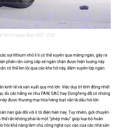
hể rắn trong giai đoạn 2027 - 2030
các sợi lithium nhỏ li ti có thể xuyên qua màng ngăn, gây ra
 điện phân rắn cứng cáp sẽ ngăn chặn được hiện tượng này.
 vẫn có thể len lỏi qua các khe hở này, đâm xuyên lớp ngăn
n kinh tế và sản xuất quy mô lớn. Việc duy trì tính đồng nhất
ện tại, dù các hãng xe như FAW, GAC hay Dongfeng đã có những
 này được thương mại hóa hàng loạt vẫn là dấu hỏi lớn.
oán nan giải đối với ô tô điện hiện nay. Tuy nhiên, giới chuyên
n thể rắn không phải là một "phép màu" giúp loại bỏ hoàn
 đòi hỏi khả năng làm chủ công nghệ cực cao của các nhà sản