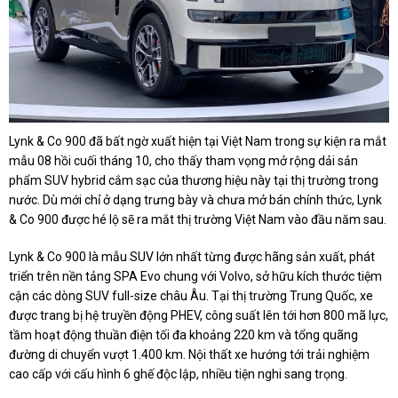
Lynk & Co 900 đã bất ngờ xuất hiện tại Việt Nam trong sự kiện ra mắt
mẫu 08 hồi cuối tháng 10, cho thấy tham vọng mở rộng dải sản
phẩm SUV hybrid cắm sạc của thương hiệu này tại thị trường trong
nước. Dù mới chỉ ở dạng trưng bày và chưa mở bán chính thức, Lynk
& Co 900 được hé lộ sẽ ra mắt thị trường Việt Nam vào đầu năm sau.
Lynk & Co 900 là mẫu SUV lớn nhất từng được hãng sản xuất, phát
triển trên nền tảng SPA Evo chung với Volvo, sở hữu kích thước tiệm
cận các dòng SUV full-size châu Âu. Tại thị trường Trung Quốc, xe
được trang bị hệ truyền động PHEV, công suất lên tới hơn 800 mã lực,
tầm hoạt động thuần điện tối đa khoảng 220 km và tổng quãng
đường di chuyển vượt 1.400 km. Nội thất xe hướng tới trải nghiệm
cao cấp với cấu hình 6 ghế độc lập, nhiều tiện nghi sang trọng.