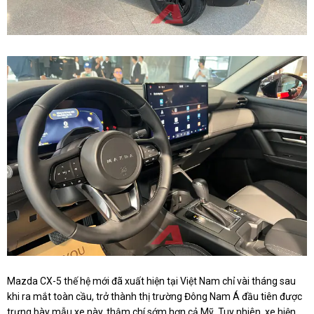
Mazda CX-5 thế hệ mới đã xuất hiện tại Việt Nam chỉ vài tháng sau
khi ra mắt toàn cầu, trở thành thị trường Đông Nam Á đầu tiên được
trưng bày mẫu xe này, thậm chí sớm hơn cả Mỹ. Tuy nhiên, xe hiện