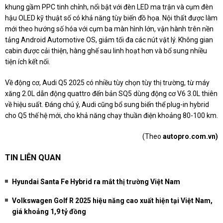
khung gầm PPC tinh chỉnh, nổi bật với đèn LED ma trận và cụm đèn
hậu OLED kỹ thuật số có khả năng tùy biến đồ họa. Nội thất được làm
mới theo hướng số hóa với cụm ba màn hình lớn, vận hành trên nền
tảng Android Automotive OS, giảm tối đa các nút vật lý. Không gian
cabin được cải thiện, hàng ghế sau linh hoạt hơn và bổ sung nhiều
tiện ích kết nối.
Về động cơ, Audi Q5 2025 có nhiều tùy chọn tùy thị trường, từ máy
xăng 2.0L dẫn động quattro đến bản SQ5 dùng động cơ V6 3.0L thiên
về hiệu suất. Đáng chú ý, Audi cũng bổ sung biến thể plug-in hybrid
cho Q5 thế hệ mới, cho khả năng chạy thuần điện khoảng 80-100 km.
(Theo
autopro.com.vn)
TIN LIÊN QUAN
Hyundai Santa Fe Hybrid ra mắt thị trường Việt Nam
Volkswagen Golf R 2025 hiệu năng cao xuất hiện tại Việt Nam,
giá khoảng 1,9 tỷ đồng