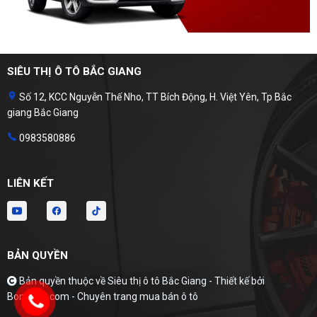
SIÊU THỊ Ô TÔ BẮC GIANG
Số 12, KCC Nguyễn Thế Nho, TT Bích Động, H. Việt Yên, Tp Bắc
giang Bắc Giang
0983580886
LIÊN KẾT
BẢN QUYỀN
Bản quyền thuộc về Siêu thị ô tô Bắc Giang -
Thiết kế bởi
Bonbanh.com - Chuyên trang mua bán ô tô