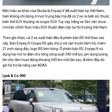
Một mẫu xe khác của Skoda là Enyaq iV đã xuất hiện tại Việt Nam,
hiện không chỉ dừng ở mức trưng bày mà đã có 2 xe ra biển số, thuộc
biến thể SUV thường và coupe SUV. Tuy vậy, hãng xe Séc vẫn chưa
mở bán chính thức mẫu SUV thuần điện này tại thị trường Việt Nam.
Theo ghi nhận, cả 2 xe xuất hiện đều là phiên bản RS thể thao cao
cấp. Bản Enyaq iV Coupe RS gây chú ý với cản trước hầm hố, mâm
21 inch dạng đặc, logo RS bên hông. Ở phiên bản RS, Enyaq iV sử
dụng hai mô-tơ điện cho tổng công suất 340 mã lực, pin dung lượng
lớn cho tầm hoạt động khoảng 540 km mỗi lần sạc, đi kèm đầy đủ
gói hỗ trợ lái nâng cao ADAS.
Lynk & Co 900