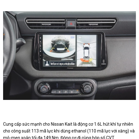
Cung cấp sức mạnh cho Nissan Kait là động cơ 1.6L hút khí tự nhiên
cho công suất 113 mã lực khi dùng ethanol (110 mã lực với xăng) và
mô-men xoắn tối đa 149 Nm. Động cơ đi cùng hộp số CVT.